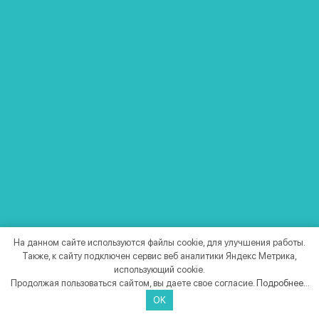
Заявка
Обращение в техподдержку
На данном сайте используются файлы cookie, для улучшения работы.
Также, к сайту подключен сервис веб аналитики Яндекс Метрика,
Для точного ответа нам важно знать, работа какого
использующий cookie.
Продолжая пользоваться сайтом, вы даете свое согласие.
Подробнее...
оборудования вызывает вопросы, поэтому при
OK
отправлении запроса обязательно заполните поля ниже.