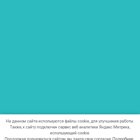
Интернет-магазин
Режим работы с 7.30 до 16.00 по МСК
Партнерская сеть
Договор оферты
Условия пользования
Политика конфиденциальности
API
Проверить статус сервиса
Компания ТОП7 -
Создание сайтов
под ключ
На данном сайте используются файлы cookie, для улучшения работы.
Также, к сайту подключен сервис веб аналитики Яндекс Метрика,
Подпишись на наши новости:
использующий cookie.
Продолжая пользоваться сайтом, вы даете свое согласие.
Подробнее...