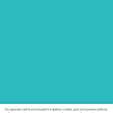
3D-тур по стенду
Интернет-магазин
Режим работы с 7.30 до 16.00 по МСК
Партнерская сеть
Договор оферты
Условия пользования
Политика конфиденциальности
API
Проверить статус сервиса
Компания ТОП7 -
Создание сайтов
под ключ
На данном сайте используются файлы cookie, для улучшения работы.