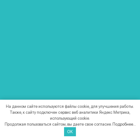
Подробнее
На данном сайте используются файлы cookie, для улучшения работы.
Также, к сайту подключен сервис веб аналитики Яндекс Метрика,
ДАТЧИК ТЕМПЕРАТУРЫ
использующий cookie.
КОМНАТНЫЙ ZONT DS18S20
Продолжая пользоваться сайтом, вы даете свое согласие.
Подробнее...
OK
Проводной цифровой датчик